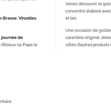
Venez découvrir le goû
concentré élaboré avec s
n-Bresse
,
Vinzelles
,
et bio.
Une occasion de goûter
e
journée de
caractère original, dés
 Rillieux-la-Pape le
côtés d’autres produits 
taire.