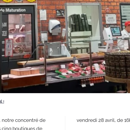
É !
 notre concentré de
vendredi 28 avril, de 1
s cinq boutiques de