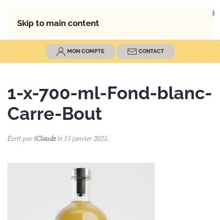
0
MENU
Skip to main content
MON COMPTE
CONTACT
1-x-700-ml-Fond-blanc-
Carre-Bout
Écrit par
iClaude
le
15 janvier 2025
.